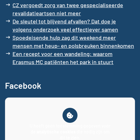
CZ vergoedt zorg van twee gespecialiseerde
revalidatieartsen niet meer
De sleutel tot blijvend afvallen? Dat doe je
volgens onderzoek veel effectiever samen
Spoedeisende hulp zag dit weekend meer
mensen met heup- en polsbreuken binnenkomen
Een recept voor een wandeling: waarom
Erasmus MC patiënten het park in stuurt
Facebook
U heeft geen toestemming gegeven voor
de
analytische cookies
die nodig zijn om
dit te zien.